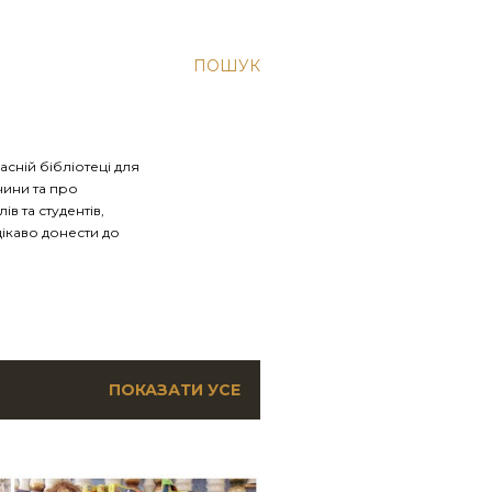
ПОШУК
асній бібліотеці для
чини та про
в та студентів,
цікаво донести до
ПОКАЗАТИ УСЕ