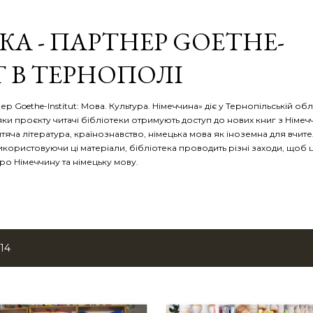
Перейти до основного вмісту
КА - ПАРТНЕР GOETHE-
T В ТЕРНОПОЛІ
р Goethe-Institut: Мова. Культура. Німеччина» діє у Тернопільській обл
яки проєкту читачі бібліотеки отримують доступ до нових книг з Німеч
тяча література, країнознавство, німецька мова як іноземна для вчителі
Використовуючи ці матеріали, бібліотека проводить різні заходи, щоб 
ро Німеччину та німецьку мову.
14