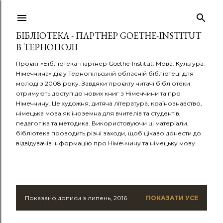
Перейти до основного вмісту
БІБЛІОТЕКА - ПАРТНЕР GOETHE-INSTITUT
В ТЕРНОПОЛІ
Проєкт «Бібліотека–партнер Goethe-Institut: Мова. Культура.
Німеччина» діє у Тернопільській обласній бібліотеці для
молоді з 2008 року. Завдяки проєкту читачі бібліотеки
отримують доступ до нових книг з Німеччини та про
Німеччину. Це художня, дитяча література, країнознавство,
німецька мова як іноземна для вчителів та студентів,
педагогіка та методика. Використовуючи ці матеріали,
бібліотека проводить різні заходи, щоб цікаво донести до
відвідувачів інформацію про Німеччину та німецьку мову.
Показано дописи з липень, 2016
ПОКАЗАТИ УСЕ
П