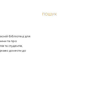
ПОШУК
асній бібліотеці для
чини та про
в та студентів,
цікаво донести до