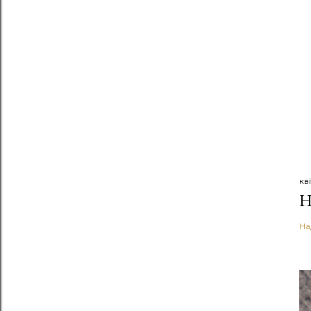
кв
Н
На