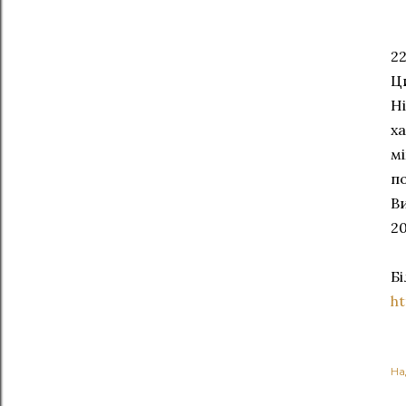
22
Ц
Ні
ха
мі
п
В
20
Б
h
На