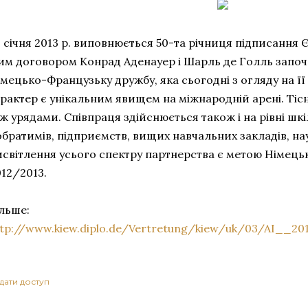
 січня 2013 р. виповнюється 50-та річниця підписання
им договором Конрад Аденауер і Шарль де Голль започа
мецько-Французьку дружбу, яка сьогодні з огляду на її
рактер є унікальним явищем на міжнародній арені. Тісн
ж урядами. Співпраця здійснюється також і на рівні шкіл
обратимів, підприємств, вищих навчальних закладів, на
исвітлення усього спектру партнерства є метою Німец
12/2013.
ільше:
ttp://www.kiew.diplo.de/Vertretung/kiew/uk/03/AI__20
дати доступ