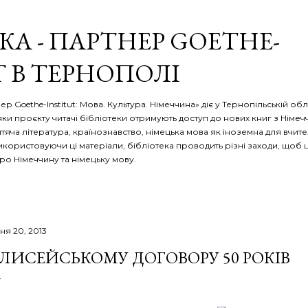
Перейти до основного вмісту
КА - ПАРТНЕР GOETHE-
T В ТЕРНОПОЛІ
р Goethe-Institut: Мова. Культура. Німеччина» діє у Тернопільській обл
яки проєкту читачі бібліотеки отримують доступ до нових книг з Німеч
тяча література, країнознавство, німецька мова як іноземна для вчителі
Використовуючи ці матеріали, бібліотека проводить різні заходи, щоб 
ро Німеччину та німецьку мову.
чня 20, 2013
ЛИСЕЙСЬКОМУ ДОГОВОРУ 50 РОКІВ