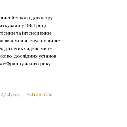
 Єлисейського договору.
ткували у 1963 році
 тісний та інтенсивний
а взаємодія існує не лише
, дитячих садків, міст-
уково-дослідних установ.
ько-Французького року
12/Elysee__Vetrag.html