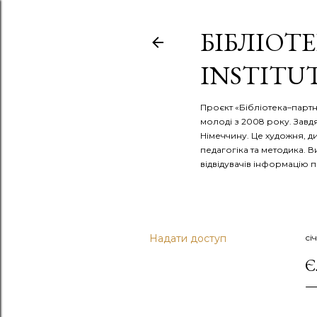
БІБЛІОТЕ
INSTITU
Проєкт «Бібліотека–партне
молоді з 2008 року. Завд
Німеччину. Це художня, ди
педагогіка та методика. 
відвідувачів інформацію п
Надати доступ
сі
Є