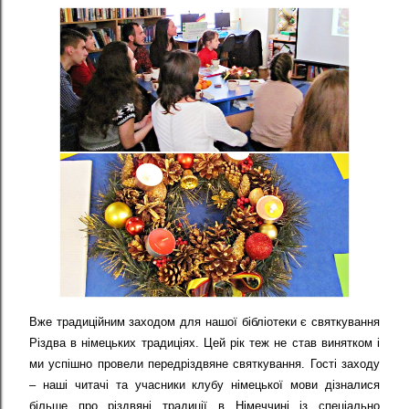
Вже традиційним заходом для нашої бібліотеки є святкування
Різдва в німецьких традиціях. Цей рік теж не став винятком і
ми успішно провели передріздвяне святкування. Гості заходу
– наші читачі та учасники клубу німецької мови дізналися
більше про різдвяні традиції в Німеччині із спеціально