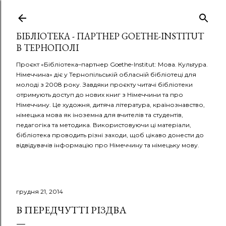
Перейти до основного вмісту
БІБЛІОТЕКА - ПАРТНЕР GOETHE-INSTITUT
В ТЕРНОПОЛІ
Проєкт «Бібліотека–партнер Goethe-Institut: Мова. Культура.
Німеччина» діє у Тернопільській обласній бібліотеці для
молоді з 2008 року. Завдяки проєкту читачі бібліотеки
отримують доступ до нових книг з Німеччини та про
Німеччину. Це художня, дитяча література, країнознавство,
німецька мова як іноземна для вчителів та студентів,
педагогіка та методика. Використовуючи ці матеріали,
бібліотека проводить різні заходи, щоб цікаво донести до
відвідувачів інформацію про Німеччину та німецьку мову.
грудня 21, 2014
В ПЕРЕДЧУТТІ РІЗДВА