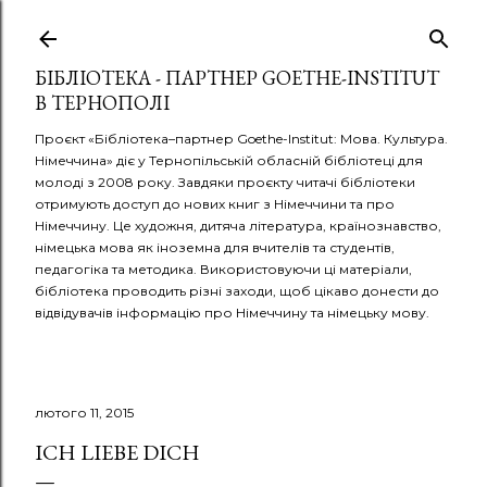
Перейти до основного вмісту
БІБЛІОТЕКА - ПАРТНЕР GOETHE-INSTITUT
В ТЕРНОПОЛІ
Проєкт «Бібліотека–партнер Goethe-Institut: Мова. Культура.
Німеччина» діє у Тернопільській обласній бібліотеці для
молоді з 2008 року. Завдяки проєкту читачі бібліотеки
отримують доступ до нових книг з Німеччини та про
Німеччину. Це художня, дитяча література, країнознавство,
німецька мова як іноземна для вчителів та студентів,
педагогіка та методика. Використовуючи ці матеріали,
бібліотека проводить різні заходи, щоб цікаво донести до
відвідувачів інформацію про Німеччину та німецьку мову.
лютого 11, 2015
ICH LIEBE DICH