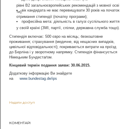
рівні
B2
загальноєвропейських
рекомендацій
з
мовної
осві
вік кандидата не має перевищувати 30 років на початок
ти
)
;
отримання стипендії (початку програми);
професійна мета: діяльність в галузі суспільного життя
у своїй країні (ЗМІ, партії, спілки, державна служба тощо).
Стипендія включає:
500
євро на місяць
;
безкоштовне
проживання
; ст
рахування (медичне, від нещасних випадків,
цивільної відповідальності); покриваються витрати на проїзд
до Берліна і у зворотному напрямку.
Стипендія фінансується
Німецьким Бундестаґом.
Кінцевий термін подання заяви: 30.06.2015.
Додаткову інформацію Ви знайдете
на
www
.
bundestag
.
de
/
ips
Надати доступ
КОМЕНТАРІ