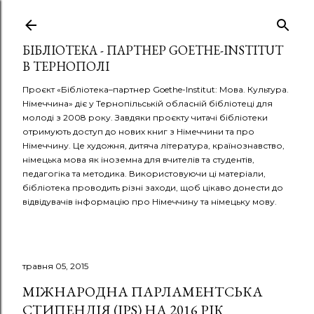
Перейти до основного вмісту
БІБЛІОТЕКА - ПАРТНЕР GOETHE-INSTITUT
В ТЕРНОПОЛІ
Проєкт «Бібліотека–партнер Goethe-Institut: Мова. Культура.
Німеччина» діє у Тернопільській обласній бібліотеці для
молоді з 2008 року. Завдяки проєкту читачі бібліотеки
отримують доступ до нових книг з Німеччини та про
Німеччину. Це художня, дитяча література, країнознавство,
німецька мова як іноземна для вчителів та студентів,
педагогіка та методика. Використовуючи ці матеріали,
бібліотека проводить різні заходи, щоб цікаво донести до
відвідувачів інформацію про Німеччину та німецьку мову.
травня 05, 2015
МІЖНАРОДНА ПАРЛАМЕНТСЬКА
СТИПЕНДІЯ (IPS) НА 2016 РІК