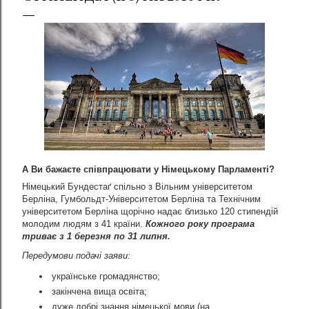
А Ви бажаєте співпрацювати у
Німецькому Парламенті?
Німецький Бундестаґ спільно з Вільним університетом
Берліна, Гумбольдт-Університетом Берліна та Технічним
університетом Берліна щорічно надає близько 120 стипендій
молодим людям з 41 країни.
Кожного року програма
триває з 1 березня по 31 липня.
Передумови подачі заяви:
українське громадянство
;
закінчена вища освіта
;
дуже
добрі
знання
німецької
мови
(на