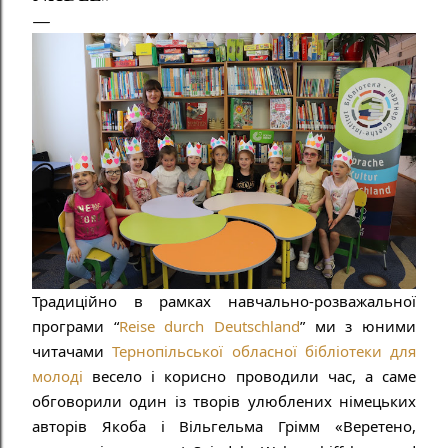
Традиційно в рамках навчально-розважальної 
програми “
Reise durch Deutschland
” ми з юними 
читачами 
Тернопільської обласної бібліотеки для 
молоді
 весело і корисно проводили час, а саме 
обговорили один із творів улюблених німецьких 
авторів Якоба і Вільгельма Грімм «Веретено, 