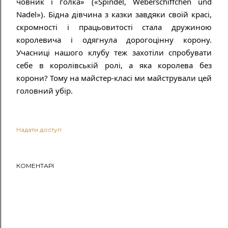
човник і голка» («Spindel, Weberschiffchen und 
Nadel»). Бідна дівчина з казки завдяки своїй красі, 
скромності і працьовитості стала дружиною 
королевича і одягнула дорогоцінну корону. 
Учасниці нашого клубу теж захотіли спробувати 
себе в королівській ролі, а яка королева без 
корони? Тому на майстер-класі ми майстрували цей 
головний убір.
Надати доступ
КОМЕНТАРІ