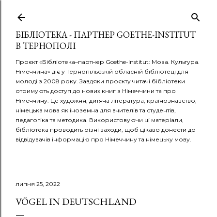
Перейти до основного вмісту
БІБЛІОТЕКА - ПАРТНЕР GOETHE-INSTITUT
В ТЕРНОПОЛІ
Проєкт «Бібліотека–партнер Goethe-Institut: Мова. Культура.
Німеччина» діє у Тернопільській обласній бібліотеці для
молоді з 2008 року. Завдяки проєкту читачі бібліотеки
отримують доступ до нових книг з Німеччини та про
Німеччину. Це художня, дитяча література, країнознавство,
німецька мова як іноземна для вчителів та студентів,
педагогіка та методика. Використовуючи ці матеріали,
бібліотека проводить різні заходи, щоб цікаво донести до
відвідувачів інформацію про Німеччину та німецьку мову.
липня 25, 2022
VÖGEL IN DEUTSCHLAND