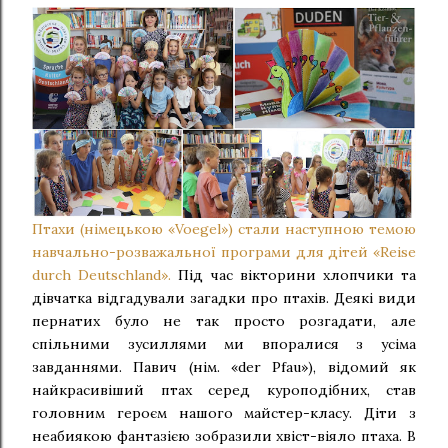
Птахи (німецькою «
Voegel
») стали наступною темою
навчально-розважальної програми для дітей «
Reise
durch
Deutschland
».
Під час вікторини хлопчики та
дівчатка відгадували загадки про птахів. Деякі види
пернатих було не так просто розгадати, але
спільними зусиллями ми впоралися з усіма
завданнями. Павич (нім. «
der
Pfau
»), відомий як
найкрасивіший птах серед куроподібних, став
головним героєм нашого майстер-класу. Діти з
неабиякою фантазією зобразили хвіст-віяло птаха. В